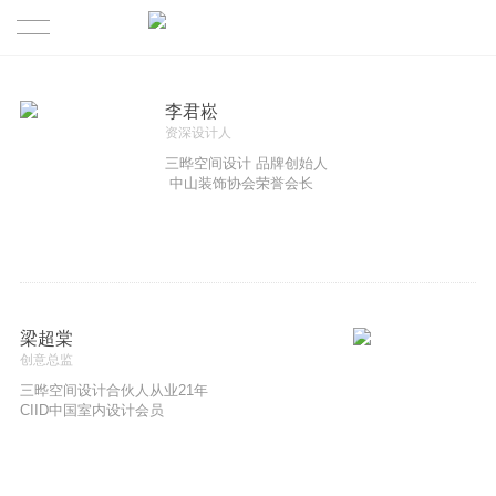
首页
李君崧
资深设计人
PRODUCTION | 作品
三晔空间设计 品牌创始人
中山装饰协会荣誉会长
ABOUT US | 三晔
TEAM | 团队
CULTURE | 公司文化
梁超棠
创意总监
CONTACT | 联系我们
三晔空间设计合伙人从业21年
CIID中国室内设计会员