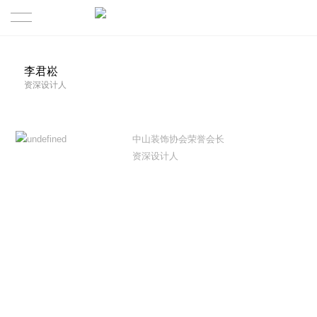
首页
李君崧
资深设计人
PRODUCTION | 作品
ABOUT US | 三晔
中山装饰协会荣誉会长
资深设计人
TEAM | 团队
CULTURE | 公司文化
CONTACT | 联系我们