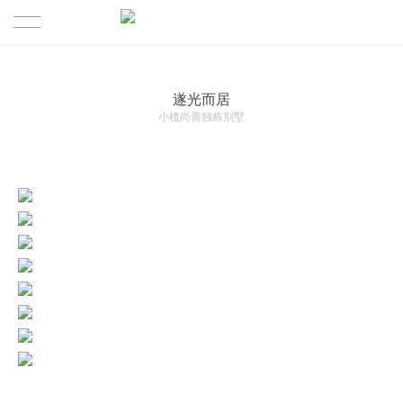
首页
遂光而居
PRODUCTION | 作品
小榄尚善独栋别墅
ABOUT US | 三晔
TEAM | 团队
CULTURE | 公司文化
CONTACT | 联系我们