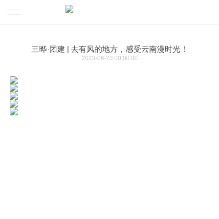
首页
三晔·团建 | 去有风的地方，感受云南漫时光！
2023-06-23 00:00:00
PRODUCTION | 作品
ABOUT US | 三晔
TEAM | 团队
CULTURE | 公司文化
CONTACT | 联系我们